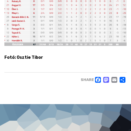
Fotó: Osztie Tibor
FACE
MAS
EM
SHARE