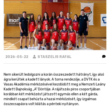
2026-05-22
STASZELIS RAFAL
Nem sikerült ledolgozni a korán összeszedett hátrányt, így alsó
ágra kerültek a kadett lányok. A torna rendezője, a DVTK és a
Vasas Akadémia mérkőzésével kezdődött meg a Nemzeti Leány
Kadett Bajnokság „A” Döntője. A rájátszás piros csoportjában
korábban két mérkőzést játszott egymás ellen a két gárda,
mindkét csapat behúzta a hazai mérkőzését, így izgalmas
összecsapásra volt kilátás a pénteki nyitányon.