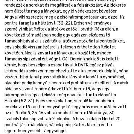
rendezzék a sorokat és megállítsák a felzárkózást. Az időkérés
nem állította meg a lányokat, egy jó védekezést követően
Angyal Viki szerezte meg az első hárompontosunkat, ezzel tíz
pontra faragta a hátrányt (32-22). Erősen véleményes
személyi hibát ítéltek a játékvezetők Horváth Réka ellen, a
következő támadásban pedig egy egészen elképesztő
támadóhibával ki is szórták a játékvezetők fiatal centerünket,
egy sokadik visszanézésre is teljesen érthetetlen ítéletet
követően. Meg is zavarta a lányokat a közjáték, minden
támadás sípszóval ért véget, Gáll Dominiknak időt is kellett
kérnie, hogy beszéljen a csapatával. A DVTK egész pályás
letámadása sokszor megnehezítette a kisemberek dolgát, néha
viszont hibátlanul passzolták ki a lányok a labdát a nyomásból,
olyankor pedig könnyű ziccerekkel próbáltunk közelíteni. A másik
oldalon viszont rendre érkezett két büntető, vagy egy
hárompontos így a félidőre még növelni is tudta előnyét a
Miskolc (52-31). Egészen szokatlan, serdülő kosárlabdára
emlékeztető fault mennyiséget és egy órás menetidőt hozott
az első félidő, 25-16 volt a rádobott büntetők aránya, 30
szabálytalanság volt a két oldalon. A hazai oldalon Merkel 20
pontnál járt már ekkor, nálunk pedig Käfer Jázmin volt a
legeredményesebb, 7 egységgel.