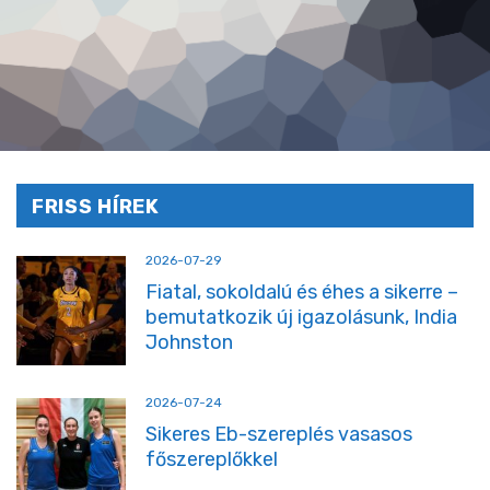
FRISS HÍREK
2026-07-29
Fiatal, sokoldalú és éhes a sikerre –
bemutatkozik új igazolásunk, India
Johnston
2026-07-24
Sikeres Eb-szereplés vasasos
főszereplőkkel