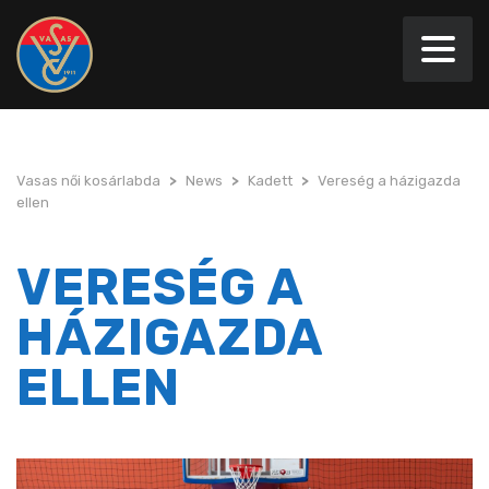
Vasas női kosárlabda
>
News
>
Kadett
>
Vereség a házigazda
ellen
VERESÉG A
HÁZIGAZDA
ELLEN