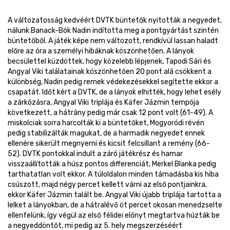
A változatosság kedvéért DVTK büntetők nyitották a negyedet,
nálunk Banack-Bók Nadin indította meg a pontgyártást szintén
büntetőből. A játék képe nem változott, rendkívül lassan haladt
előre az óra a személyi hibáknak köszönhetően. A lányok
becsülettel küzdöttek, hogy közelebb lépjenek, Tapodi Sári és
Angyal Viki találatainak köszönhetően 20 pont alá csökkent a
különbség, Nadin pedig remek védekezésekkel segítette ekkor a
csapatát. Időt kért a DVTK, de a lányok elhitték, hogy lehet esély
a zárkózásra, Angyal Viki triplája és Käfer Jázmin tempója
következett, a hátrány pedig már csak 12 pont volt (61-49). A
miskolciak sorra harcolták ki a büntetőket, Mogyoródi révén
pedig stabilizálták magukat, de a harmadik negyedet ennek
ellenére sikerült megnyerni és kicsit felcsillant a remény (66-
52). DVTK pontokkal indult a záró játékrész és hamar
visszaállították a húsz pontos differenciát, Merkel Blanka pedig
tarthatatlan volt ekkor. A túloldalon minden támadásba kis hiba
csúszott, majd négy percet kellett várni az első pontjainkra,
ekkor Käfer Jázmin talált be. Angyal Viki újabb triplája tartotta a
lelket a lányokban, de a hátralévő öt percet okosan menedzselte
ellenfelünk, így végül az első félidei előnyt megtartva húzták be
a negyeddöntőt, mi pedig az 5. hely megszerzéséért