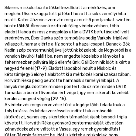
Sikeres miskolci büntetőkkel kezdődött a mérkőzés, ami
meglehetősen szaggatott játékot hozott a sok személyi hiba
miatt. Käfer Jázmin szerezte meg a mi első pontjainkat szintén
büntetőkből. Álmosan kezdtünk főleg védekezésben, több
eladott labda és rossz megoldás után a DVTK befutásokból volt
eredményes, Éber Janka szép tempójára pedig Varkoly triplával
válaszolt, hamar elérte a tíz pontot a hazai csapat. Banack-Bók
Nadin szép centermunkájával jöttünk közelebb, de Mogyoródi is a
vonalon kívülről talált be, nem engedte közelebb a lányokat a
fehér mezben pályára lépő ellenfelünk, Gáll Dominik időt is kért a
negyed felénél (17-9). Eladott labdából indult a Miskolc és
kétszámjegyű előnyt alakított ki a mérkőzés korai szakaszában,
Horváth Réka pedig beütötte harmadik személyi hibáját. A
lányok megküzdöttek minden pontért, de szinte minden DVTK
támadás a büntetővonalon ért véget, így nem sikerült közelebb
kerülni a negyed végéig (29-15).
A védekezés megszervezése tűnt a legégetőbb feladatnak a
folytatásra, és labdaszerzéssel is indítottuk a második
játékrészt, sajnos egy sikertelen támadást újabb borsodi tripla
követett. Horváth Réka gyönyörű centermunkáját követően
zónavédekezésre váltott a Vasas, egy remek gyorsindítást
Käfer Jázmin fejezett be, időt is kértek a miskolciak, hogy