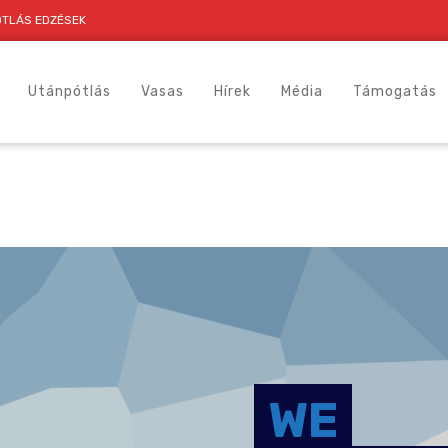
TLÁS EDZÉSEK
Utánpótlás
Vasas
Hírek
Média
Támogatás
WE