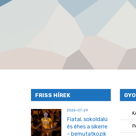
FRISS HÍREK
GYO
2026-07-29
K
Fiatal, sokoldalú
és éhes a sikerre
P
– bemutatkozik