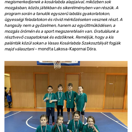
megismerkedjenek a kosárlabda alapjaival, miközben sok
mozgásban, közös játékban és sikerélményben van részük. A
program során a tanulók egyszerű labdás gyakorlatokon,
ügyességi feladatokon és rövid mérkőzéseken vesznek részt. A
hangsúly nem a győzelmen, hanem az együttműködésen, a
mozgás örömén és a sport megszeretésén van. Gratulálunk a
résztvevő csapatoknak és edzőiknek. Reméljük, hogy a kis
palánták közül sokan a Vasas Kosárlabda Szakosztályát fogják
majd választani
– mondta Lakosa-Kapornai Dóra.