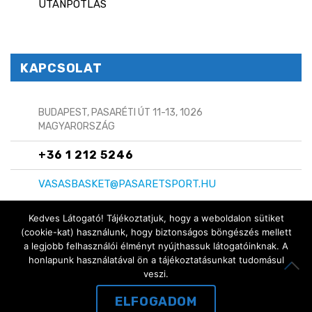
UTÁNPÓTLÁS
KAPCSOLAT
BUDAPEST, PASARÉTI ÚT 11-13, 1026
MAGYARORSZÁG
+36 1 212 5246
VASASBASKET@PASARETSPORT.HU
Kedves Látogató! Tájékoztatjuk, hogy a weboldalon sütiket
(cookie-kat) használunk, hogy biztonságos böngészés mellett
a legjobb felhasználói élményt nyújthassuk látogatóinknak. A
Copyright © 2024 Vasas Basket
honlapunk használatával ön a tájékoztatásunkat tudomásul
ITT IS MEGTALÁLSZ:
veszi.
ELFOGADOM