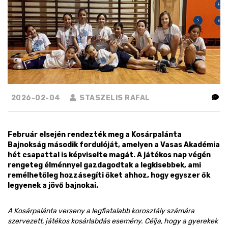
2026-02-04
STASZELIS RAFAL
Február elsején rendezték meg a Kosárpalánta
Bajnokság második fordulóját, amelyen a Vasas Akadémia
hét csapattal is képviselte magát. A játékos nap végén
rengeteg élménnyel gazdagodtak a legkisebbek, ami
remélhetőleg hozzásegíti őket ahhoz, hogy egyszer ők
legyenek a jövő bajnokai.
A Kosárpalánta verseny a legfiatalabb korosztály számára
szervezett, játékos kosárlabdás esemény. Célja, hogy a gyerekek