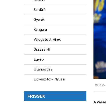
Serdülő
Gyerek
Kenguru
Válogatott Hírek
Összes Hír
Egyéb
Utánpótlás
Előkészítő – Nyuszi
2019-
FRISSEK
A Vasa