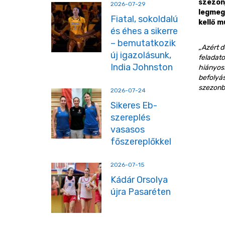
szezonj
2026-07-29
legmegh
Fiatal, sokoldalú
kellő m
és éhes a sikerre
– bemutatkozik
„Azért d
új igazolásunk,
feladat
India Johnston
hiányoss
befolyás
szezonba
2026-07-24
Sikeres Eb-
szereplés
vasasos
főszereplőkkel
2026-07-15
Kádár Orsolya
újra Pasaréten