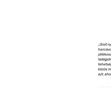
„Orsit 
harcias
játékosa
találgat
tehetség
közös mu
azt, aho