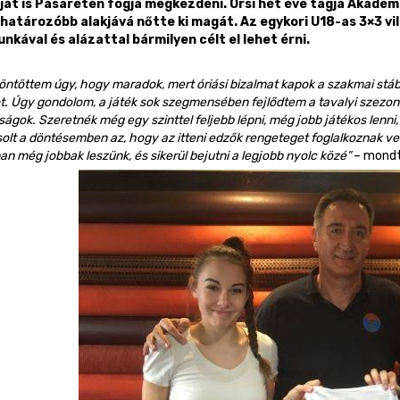
át is Pasaréten fogja megkezdeni. Orsi hét éve tagja Akadém
atározóbb alakjává nőtte ki magát. Az egykori U18-as 3×3 vi
unkával és alázattal bármilyen célt el lehet érni.
öntöttem úgy, hogy maradok, mert óriási bizalmat kapok a szakmai stáb
ot. Úgy gondolom, a játék sok szegmensében fejlődtem a tavalyi szez
ágok. Szeretnék még egy szinttel feljebb lépni, még jobb játékos lenni
olt a döntésemben az, hogy az itteni edzők rengeteget foglalkoznak v
n még jobbak leszünk, és sikerül bejutni a legjobb nyolc közé”
– mondt