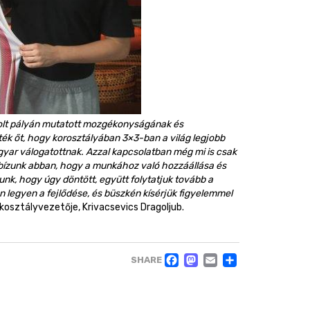
volt pályán mutatott mozgékonyságának és
k őt, hogy korosztályában 3×3-ban a világ legjobb
gyar válogatottnak. Azzal kapcsolatban még mi is csak
n bízunk abban, hogy a munkához való hozzáállása és
nk, hogy úgy döntött, együtt folytatjuk tovább a
legyen a fejlődése, és büszkén kísérjük figyelemmel
sztályvezetője, Krivacsevics Dragoljub.
FACEBOOK
MASTODO
EMAIL
OSSZ
SHARE
MEG