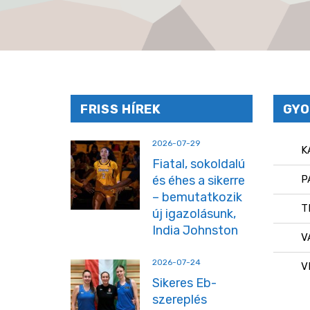
FRISS HÍREK
GYO
2026-07-29
K
Fiatal, sokoldalú
és éhes a sikerre
P
– bemutatkozik
T
új igazolásunk,
India Johnston
V
2026-07-24
V
Sikeres Eb-
szereplés