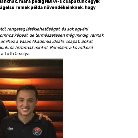
iánknak, mára pedig NBI/A-s csapatunk egyik
lágelső remek példa növendékeinknek, hogy
tól, rengeteg játéklehetőséget, és sok egyéni
onomhoz képest, de természetesen még mindig vannak
, amihez a Vasas Akadémia ideális csapat. Sokat
elünk, és biztatnak minket. Remélem a következő
a Tóth Orsolya.