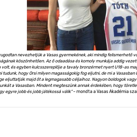
nyugodtan nevezhetjük a Vasas gyermekének, aki mindig felismerhető 
ságának köszönhetően. Az ő odaadása és komoly munkája addig vezetté
 volt, és egyben kulcsszereplője a tavaly bronzérmet nyert U18-as ma
ni tudunk, hogy Orsi milyen magasságokig fog eljutni, de mi a Vasasba
e eljuttatják majd őt a legmagasabb céljaihoz. Nagyon boldogok vagyu
nkát a Vasasban. Mindent megteszünk annak érdekében, hogy töretlen 
gy egyre jobb és jobb játékossá válik”
– mondta a Vasas Akadémia szako