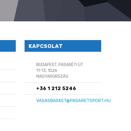
KAPCSOLAT
BUDAPEST, PASARÉTI ÚT
11-13, 1026
MAGYARORSZÁG
+36 1 212 5246
VASASBASKET@PASARETSPORT.HU