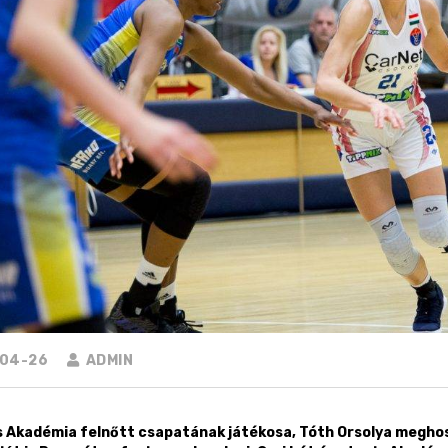
04-26
ADMIN
s Akadémia felnőtt csapatának játékosa, Tóth Orsolya meghos