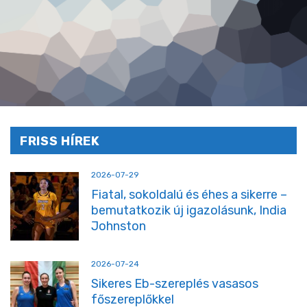
FRISS HÍREK
2026-07-29
Fiatal, sokoldalú és éhes a sikerre –
bemutatkozik új igazolásunk, India
Johnston
2026-07-24
Sikeres Eb-szereplés vasasos
főszereplőkkel