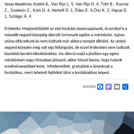
Vasas Akadémia: Rubint Á.,
Van Rijs L. 5, Van Rijs D. 4, Tóth B., Kozma
Z., Szeberin Z., Kürti D. 4, Herhoff D. 1, Édes E. 6,Örsi K. 2, Hajnal D.
1, Szilágyi Á. 4
Értékelés: Megismétlődött az első fordulós összecsapásunk, és ezúttal is a
második negyed közepéig sikerült tartanunk egálon a mérkőzést. Sajnos
utána elfáradtunk és nem tudtunk már akkora tempót diktálni. Az utolsó
negyed közepén még volt egy fellángolás, de ezzel érdemben nem tudtunk
közelebb kerülni ellenfelünkhöz. Ha sikerül majd a jövőben egy egész
mérkőzésen nagy ritmusban játszani, akkor hiszek benne, hogy tudunk
eredményesebbek lenni. Mindemellett, gratulálok a lányoknak a
fordulóhoz, mert lehetett fejlődést látni a korábbiakhoz képest.
FACE
MAS
EM
SHARE