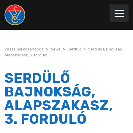
Vasas női kosárlabda
>
News
>
Serdülő
>
Serdülő Bajnokság,
Alapszakasz, 3. forduló
SERDÜLŐ
BAJNOKSÁG,
ALAPSZAKASZ,
3. FORDULÓ