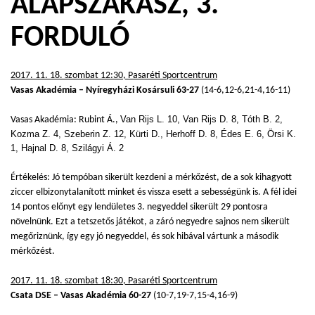
ALAPSZAKASZ, 3.
FORDULÓ
2017. 11. 18. szombat 12:30, Pasaréti Sportcentrum
Vasas Akadémia – Nyíregyházi Kosársuli 63-27
(14-6,12-6,21-4,16-11)
Vasas Akadémia: Rubint Á.,
Van Rijs L. 10, Van Rijs D. 8, Tóth B. 2,
Kozma Z. 4, Szeberin Z. 12, Kürti D., Herhoff D. 8, Édes E. 6, Örsi K.
1, Hajnal D. 8, Szilágyi Á. 2
Értékelés: Jó tempóban sikerült kezdeni a mérkőzést, de a sok kihagyott
ziccer elbizonytalanított minket és vissza esett a sebességünk is. A fél idei
14 pontos előnyt egy lendületes 3. negyeddel sikerült 29 pontosra
növelnünk. Ezt a tetszetős játékot, a záró negyedre sajnos nem sikerült
megőriznünk, így egy jó negyeddel, és sok hibával vártunk a második
mérkőzést.
2017. 11. 18. szombat 18:30, Pasaréti Sportcentrum
Csata DSE – Vasas Akadémia 60-27
(10-7,19-7,15-4,16-9)