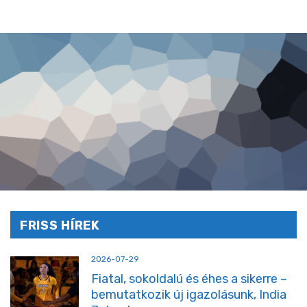
FRISS HÍREK
2026-07-29
Fiatal, sokoldalú és éhes a sikerre –
bemutatkozik új igazolásunk, India