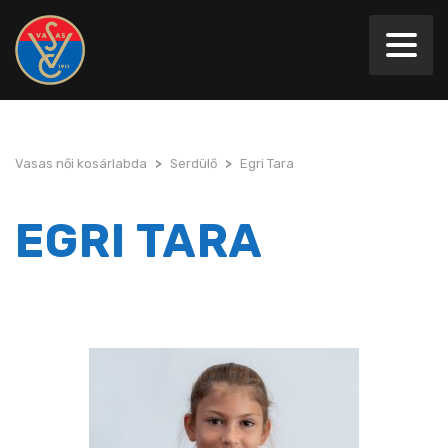
Vasas női kosárlabda
>
Serdülő
>
Egri Tara
EGRI TARA