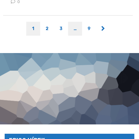
0
1
2
3
…
9