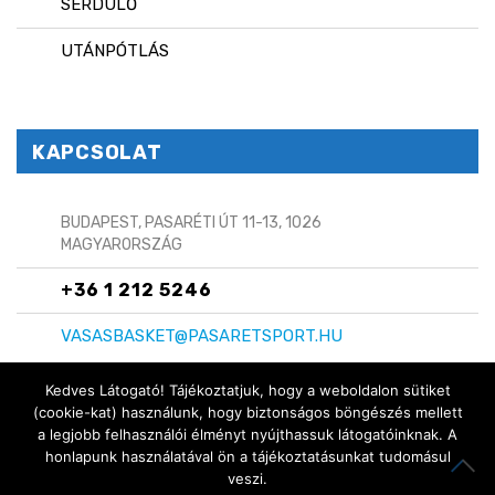
SERDÜLŐ
UTÁNPÓTLÁS
KAPCSOLAT
BUDAPEST, PASARÉTI ÚT 11-13, 1026
MAGYARORSZÁG
+36 1 212 5246
VASASBASKET@PASARETSPORT.HU
Kedves Látogató! Tájékoztatjuk, hogy a weboldalon sütiket
(cookie-kat) használunk, hogy biztonságos böngészés mellett
a legjobb felhasználói élményt nyújthassuk látogatóinknak. A
Copyright © 2024 Vasas Basket
honlapunk használatával ön a tájékoztatásunkat tudomásul
ITT IS MEGTALÁLSZ:
veszi.