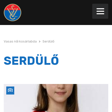
Vasas női kosárlabda
>
Serdülő
SERDÜLŐ