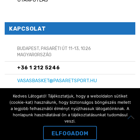
UTÁNPÓTLÁS
KAPCSOLAT
BUDAPEST, PASARÉTI ÚT 11-13, 1026
MAGYARORSZÁG
+36 1 212 5246
VASASBASKET@PASARETSPORT.HU
Kedves Látogató! Tájékoztatjuk, hogy a weboldalon sütiket
(cookie-kat) használunk, hogy biztonságos böngészés mellett
a legjobb felhasználói élményt nyújthassuk látogatóinknak. A
Copyright © 2024 Vasas Basket
honlapunk használatával ön a tájékoztatásunkat tudomásul
ITT IS MEGTALÁLSZ:
veszi.
ELFOGADOM