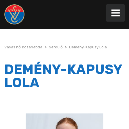
Vasas női kosárlabda
>
Serdülő
>
Demény-Kapusy Lola
DEMÉNY-KAPUSY
LOLA