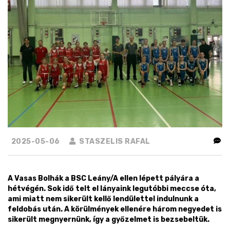
2025-05-06
STASZELIS RAFAL
A Vasas Bolhák a BSC Leány/A ellen lépett pályára a
hétvégén. Sok idő telt el lányaink legutóbbi meccse óta,
ami miatt nem sikerült kellő lendülettel indulnunk a
feldobás után. A körülmények ellenére három negyedet is
sikerült megnyernünk, így a győzelmet is bezsebeltük.