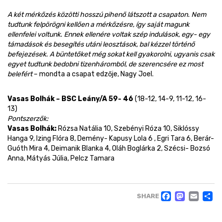
A két mérkőzés közötti hosszú pihenő látszott a csapaton. Nem
tudtunk felpörögni kellően a mérkőzésre, így saját magunk
ellenfelei voltunk. Ennek ellenére voltak szép indulások, egy- egy
támadások és besegítés utáni leosztások, bal kézzel történő
befejezések. A büntetőket még sokat kell gyakorolni, ugyanis csak
egyet tudtunk bedobni tizenháromból, de szerencsére ez most
belefért
– mondta a csapat edzője, Nagy Joel.
Vasas Bolhák – BSC Leány/A 59- 46
(18-12, 14-9, 11-12, 16-
13)
Pontszerzők:
Vasas Bolhák:
Rózsa Natália 10, Szebényi Róza 10, Siklóssy
Hanga 9, Izing Flóra 8, Demény- Kapusy Lola 6 , Egri Tara 6, Berár-
Guóth Mira 4, Deimanik Blanka 4, Oláh Boglárka 2, Szécsi- Bozsó
Anna, Mátyás Júlia, Pelcz Tamara
FACE
MAS
EM
SHARE