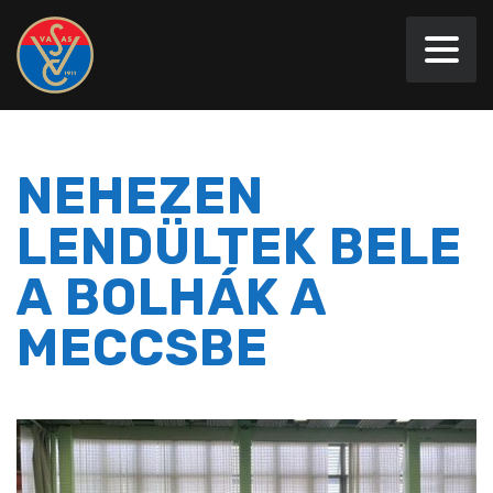
NEHEZEN
LENDÜLTEK BELE
A BOLHÁK A
MECCSBE