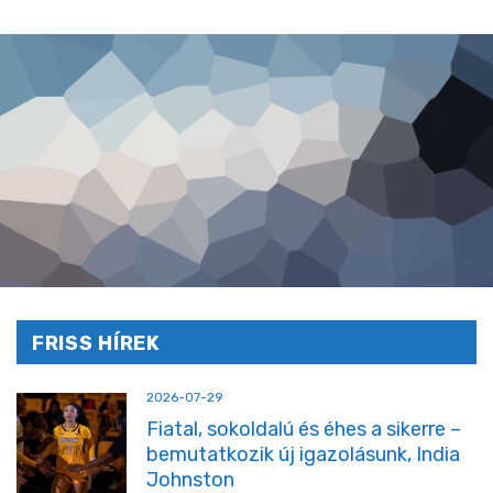
FRISS HÍREK
2026-07-29
Fiatal, sokoldalú és éhes a sikerre –
bemutatkozik új igazolásunk, India
Johnston