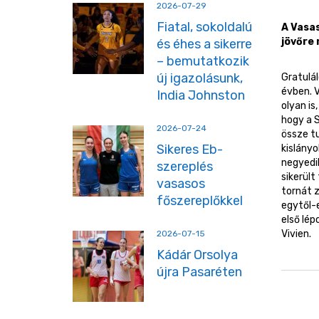
2026-07-29
Fiatal, sokoldalú
A Vasas
jövőre
és éhes a sikerre
– bemutatkozik
új igazolásunk,
Gratulá
évben. V
India Johnston
olyan i
hogy a 
2026-07-24
össze tu
Sikeres Eb-
kislány
negyedik
szereplés
sikerült
vasasos
tornát 
főszereplőkkel
egytől-e
első lép
Vivien.
2026-07-15
Kádár Orsolya
újra Pasaréten