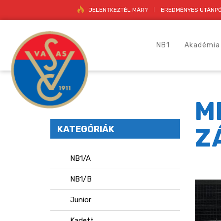
JELENTKEZTÉL MÁR?
EREDMÉNYES UTÁNPÓ
NB1
Akadémia
M
Z
KATEGÓRIÁK
NB1/A
NB1/B
Junior
Kadett