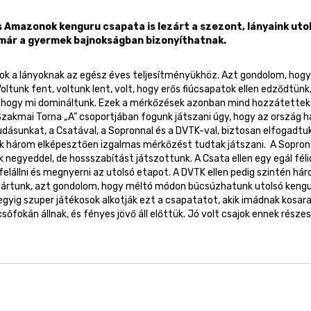
 Amazonok kenguru csapata is lezárt a szezont, lányaink utol
 már a gyermek bajnokságban bizonyíthatnak.
lok a lányoknak az egész éves teljesítményükhöz. Azt gondolom, hog
oltunk fent, voltunk lent, volt, hogy erős fiúcsapatok ellen edződtün
s, hogy mi domináltunk. Ezek a mérkőzések azonban mind hozzátettek 
Szakmai Torna „A” csoportjában fogunk játszani úgy, hogy az ország
dásunkat, a Csatával, a Sopronnal és a DVTK-val, biztosan elfogadtuk
ok három elképesztően izgalmas mérkőzést tudtak játszani. A Sopron 
 negyeddel, de hossszabítást játszottunk. A Csata ellen egy egál fé
 felállni és megnyerni az utolsó etapot. A DVTK ellen pedig szintén 
zártunk, azt gondolom, hogy méltó módon búcsúzhatunk utolsó kengur
gyig szuper játékosok alkotják ezt a csapatatot, akik imádnak kosarazni
csőfokán állnak, és fényes jövő áll előttük. Jó volt csajok ennek rész