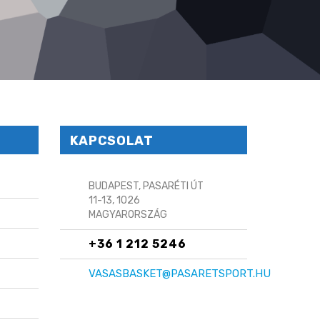
KAPCSOLAT
BUDAPEST, PASARÉTI ÚT
11-13, 1026
MAGYARORSZÁG
+36 1 212 5246
VASASBASKET@PASARETSPORT.HU