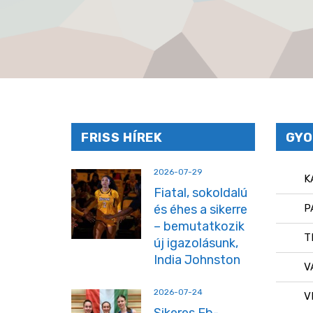
FRISS HÍREK
GYO
2026-07-29
K
Fiatal, sokoldalú
és éhes a sikerre
P
– bemutatkozik
T
új igazolásunk,
India Johnston
V
2026-07-24
V