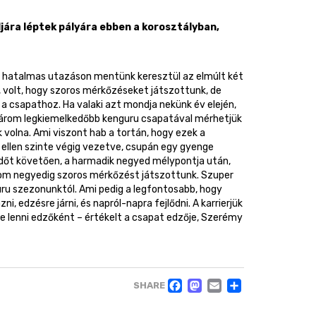
jára léptek pályára ebben a korosztályban,
y hatalmas utazáson mentünk keresztül az elmúlt két
k, volt, hogy szoros mérkőzéseket játszottunk, de
a csapathoz. Ha valaki azt mondja nekünk év elején,
 három legkiemelkedőbb kenguru csapatával mérhetjük
 volna. Ami viszont hab a tortán, hogy ezek a
ellen szinte végig vezetve, csupán egy gyenge
lidőt követően, a harmadik negyed mélypontja után,
három negyedig szoros mérkőzést játszottunk. Szuper
u szezonunktól. Ami pedig a legfontosabb, hogy
, edzésre járni, és napról-napra fejlődni. A karrierjük
ese lenni edzőként – értékelt a csapat edzője, Szerémy
FACEBOOK
MASTODO
EMAIL
OSSZ
SHARE
MEG