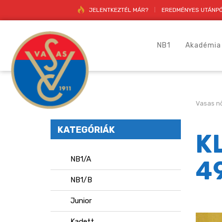
JELENTKEZTÉL MÁR?
EREDMÉNYES UTÁNPÓ
NB1
Akadémia
Vasas nő
KATEGÓRIÁK
K
NB1/A
4
NB1/B
Junior
Kadett