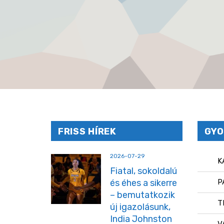
FRISS HÍREK
GYO
2026-07-29
K
Fiatal, sokoldalú
és éhes a sikerre
P
– bemutatkozik
T
új igazolásunk,
India Johnston