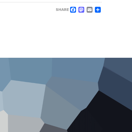
FACEBOOK
MASTODO
EMAIL
OSSZ
SHARE
MEG