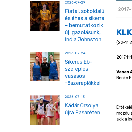
2026-07-29
2017-
Fiatal, sokoldalú
és éhes a sikerre
– bemutatkozik
KLK
új igazolásunk,
India Johnston
(22-11,
2026-07-24
2017.11.
Sikeres Eb-
szereplés
Vasas 
vasasos
Benkó E.,
főszereplőkkel
2026-07-15
Kádár Orsolya
Értékelé
újra Pasaréten
mozdula
akik a l