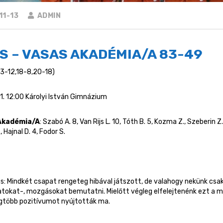
11-13
ADMIN
S – VASAS AKADÉMIA/A 83-49
23-12,18-8,20-18)
11. 12:00 Károlyi István Gimnázium
Akadémia/A
: Szabó A. 8, Van Rijs L. 10, Tóth B. 5, Kozma Z., Szeberin Z. 
 Hajnal D. 4, Fodor S.
s: Mindkét csapat rengeteg hibával játszott, de valahogy nekünk csak 
tokat-, mozgásokat bemutatni. Mielőtt végleg elfelejtenénk ezt a mé
egtöbb pozitívumot nyújtották ma.