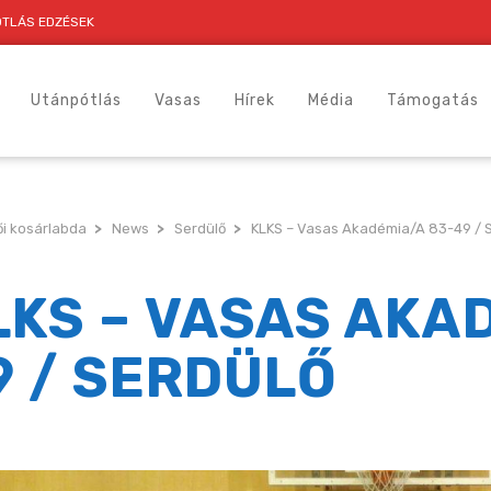
TLÁS EDZÉSEK
Utánpótlás
Vasas
Hírek
Média
Támogatás
i kosárlabda
>
News
>
Serdülő
>
KLKS – Vasas Akadémia/A 83-49 / 
LKS – VASAS AKA
9 / SERDÜLŐ