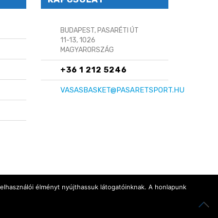
BUDAPEST, PASARÉTI ÚT
11-13, 1026
MAGYARORSZÁG
+36 1 212 5246
VASASBASKET@PASARETSPORT.HU
felhasználói élményt nyújthassuk látogatóinknak. A honlapunk