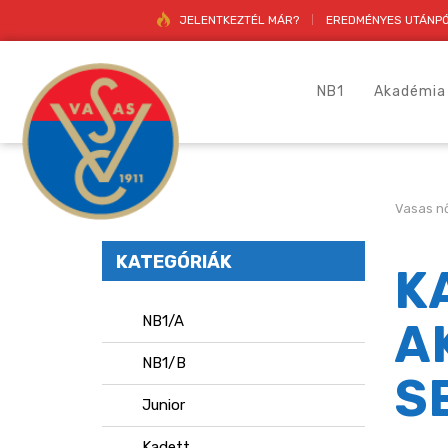
JELENTKEZTÉL MÁR?
EREDMÉNYES UTÁNPÓ
NB1
Akadémia
Vasas nő
KATEGÓRIÁK
K
NB1/A
A
NB1/B
S
Junior
Kadett