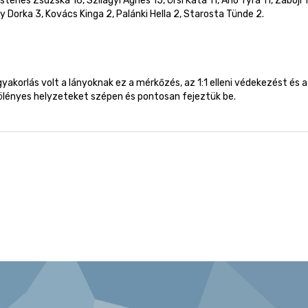
Istenes Zsuzska 16, Szilágyi Ágnes 15, Örsi Kata 11, Aho Tyra 11, Záboji 
y Dorka 3, Kovács Kinga 2, Palánki Hella 2, Starosta Tünde 2.
akorlás volt a lányoknak ez a mérkőzés, az 1:1 elleni védekezést és a
lényes helyzeteket szépen és pontosan fejeztük be.