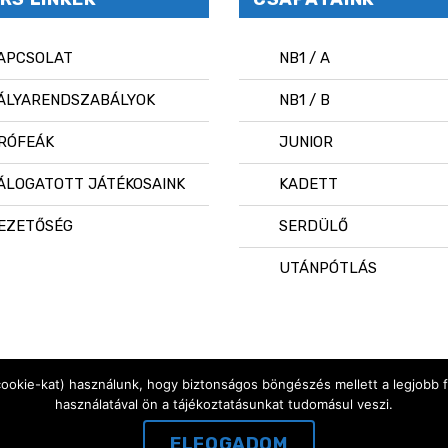
APCSOLAT
NB1 / A
ÁLYARENDSZABÁLYOK
NB1 / B
RÓFEÁK
JUNIOR
ÁLOGATOTT JÁTÉKOSAINK
KADETT
EZETŐSÉG
SERDÜLŐ
UTÁNPÓTLÁS
cookie-kat) használunk, hogy biztonságos böngészés mellett a legjobb 
használatával ön a tájékoztatásunkat tudomásul veszi.
ELFOGADOM