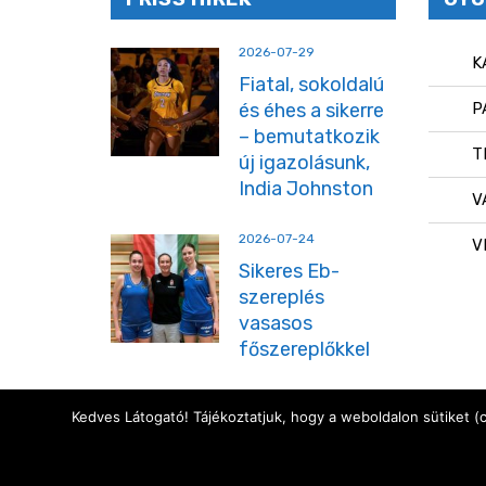
2026-07-29
K
Fiatal, sokoldalú
és éhes a sikerre
P
– bemutatkozik
T
új igazolásunk,
India Johnston
V
2026-07-24
V
Sikeres Eb-
szereplés
vasasos
főszereplőkkel
Kedves Látogató! Tájékoztatjuk, hogy a weboldalon sütiket (
Copyright © 2024 Vasas Basket