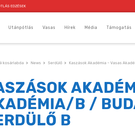
TLÁS EDZÉSEK
Utánpótlás
Vasas
Hírek
Média
Támogatás
i kosárlabda
>
News
>
Serdülő
>
Kaszások Akadémia – Vasas Akadém
ASZÁSOK AKADÉM
KADÉMIA/B / BUD
ERDÜLŐ B