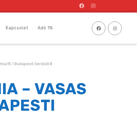
Kapcsolat
Adó 1%
ia/B / Budapesti Serdülő B
IA – VASAS
APESTI