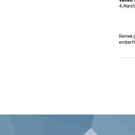
Vasas:
4, Marót
Remek gy
emberfö