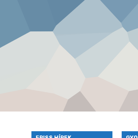
FRISS HÍREK
GYO