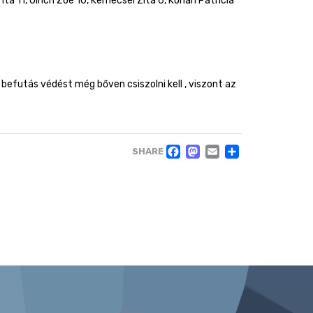
Tita 11, Ulrich Zoé 10, Kemecsei Zita 6, Kohán Patrícia
 befutás védést még bőven csiszolni kell , viszont az
FACEBOOK
MASTODO
EMAIL
OSSZ
SHARE
MEG