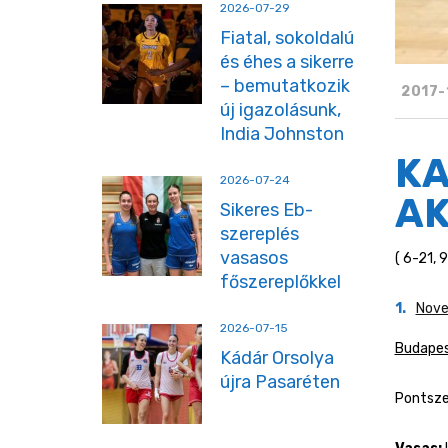
2026-07-29
Fiatal, sokoldalú
és éhes a sikerre
– bemutatkozik
2017-
új igazolásunk,
India Johnston
KA
2026-07-24
AK
Sikeres Eb-
szereplés
vasasos
( 6-21, 
főszereplőkkel
Nove
2026-07-15
Budapes
Kádár Orsolya
újra Pasaréten
Pontsze