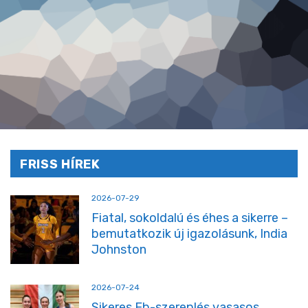
FRISS HÍREK
2026-07-29
Fiatal, sokoldalú és éhes a sikerre –
bemutatkozik új igazolásunk, India
Johnston
2026-07-24
Sikeres Eb-szereplés vasasos