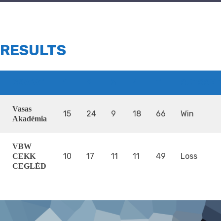
RESULTS
CSAPAT
1
2
3
4
T
OUTCOME
Vasas
15
24
9
18
66
Win
Akadémia
VBW
10
17
11
11
49
Loss
CEKK
CEGLÉD