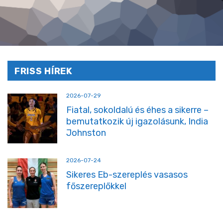
FRISS HÍREK
2026-07-29
Fiatal, sokoldalú és éhes a sikerre –
bemutatkozik új igazolásunk, India
Johnston
2026-07-24
Sikeres Eb-szereplés vasasos
főszereplőkkel