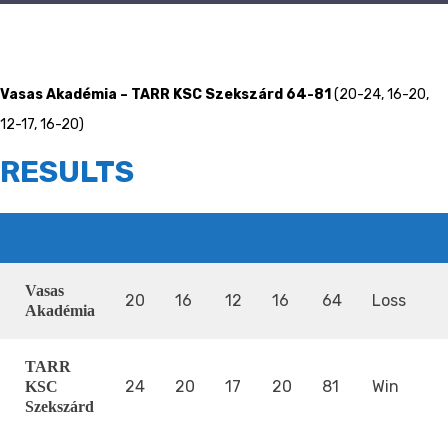
Vasas Akadémia – TARR KSC Szekszárd 64-81
(20-24, 16-20,
12-17, 16-20)
RESULTS
CSAPAT
1
2
3
4
T
OUTCOM
Vasas
20
16
12
16
64
Loss
Akadémia
TARR
24
20
17
20
81
Win
KSC
Szekszárd