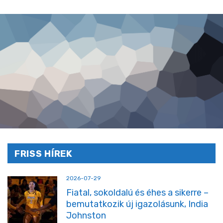
FRISS HÍREK
2026-07-29
Fiatal, sokoldalú és éhes a sikerre –
bemutatkozik új igazolásunk, India
Johnston