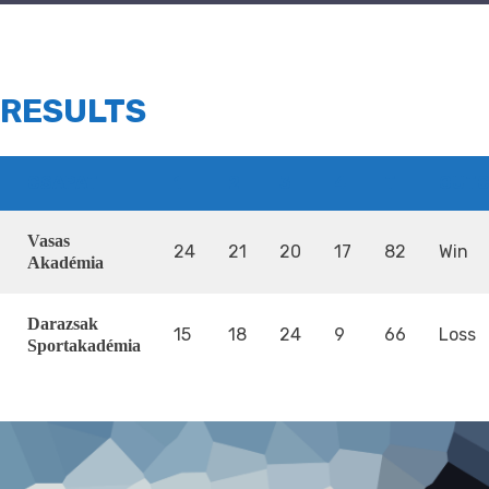
RESULTS
CSAPAT
1
2
3
4
T
OUT
Vasas
24
21
20
17
82
Win
Akadémia
Darazsak
15
18
24
9
66
Loss
Sportakadémia