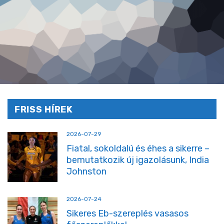
FRISS HÍREK
2026-07-29
Fiatal, sokoldalú és éhes a sikerre –
bemutatkozik új igazolásunk, India
Johnston
2026-07-24
Sikeres Eb-szereplés vasasos