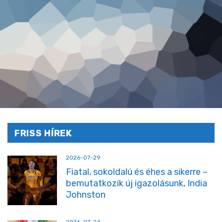
FRISS HÍREK
2026-07-29
Fiatal, sokoldalú és éhes a sikerre –
bemutatkozik új igazolásunk, India
Johnston