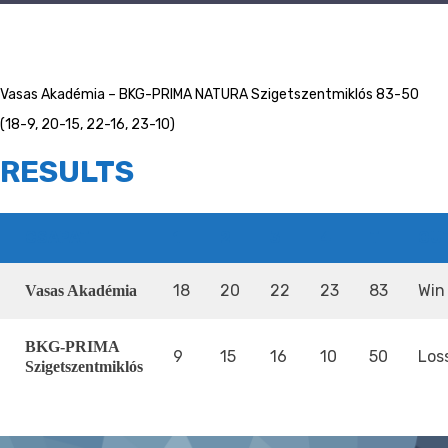
Vasas Akadémia – BKG-PRIMA NATURA Szigetszentmiklós 83-50
(18-9, 20-15, 22-16, 23-10)
RESULTS
CSAPAT
1
2
3
4
T
OU
18
20
22
23
83
Win
Vasas Akadémia
BKG-PRIMA
9
15
16
10
50
Los
Szigetszentmiklós