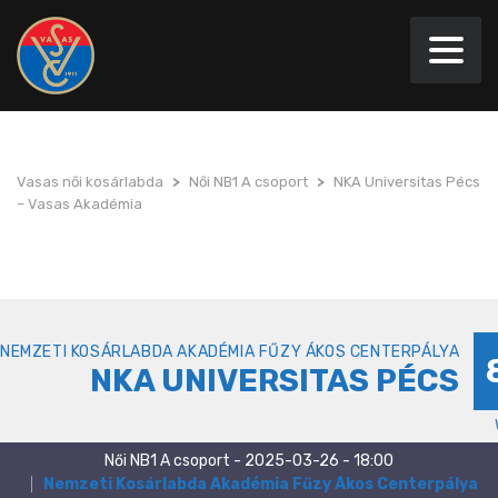
Vasas női kosárlabda
>
Női NB1 A csoport
>
NKA Universitas Pécs
– Vasas Akadémia
NEMZETI KOSÁRLABDA AKADÉMIA FŰZY ÁKOS CENTERPÁLYA
NKA UNIVERSITAS PÉCS
Női NB1 A csoport - 2025-03-26 - 18:00
Nemzeti Kosárlabda Akadémia Fűzy Ákos Centerpálya