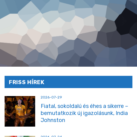
FRISS HÍREK
2026-07-29
Fiatal, sokoldalú és éhes a sikerre –
bemutatkozik új igazolásunk, India
Johnston