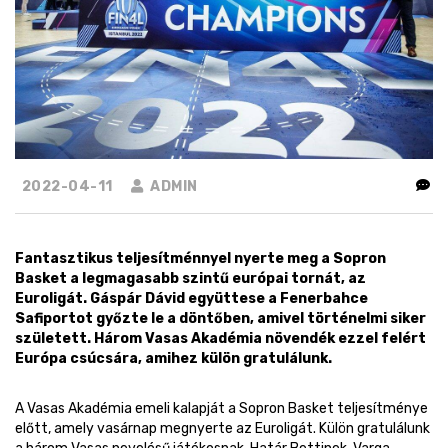
2022-04-11
ADMIN
Fantasztikus teljesítménnyel nyerte meg a Sopron
Basket a legmagasabb szintű európai tornát, az
Euroligát. Gáspár Dávid együttese a Fenerbahce
Safiportot győzte le a döntőben, amivel történelmi siker
született. Három Vasas Akadémia növendék ezzel felért
Európa csúcsára, amihez külön gratulálunk.
A Vasas Akadémia emeli kalapját a Sopron Basket teljesítménye
előtt, amely vasárnap megnyerte az Euroligát. Külön gratulálunk