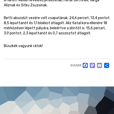
a három Vasas nevelésű játékosnak, Határ Bettinek, Varga
Alíznak és Sitku Zsuzsinak.
Betti abszolút vezére volt csapatának, 24,6 percet, 13,4 pontot
8,5 lepattanót és 1,1 blokkot átlagolt. Alíz fiatal kora ellenére 18
mérkőzésen lépett pályára, beleértve a döntőt is. 15,6 percet,
3,9 pontot, 2,3 lepattanót és 0,7 asszisztot átlagolt.
Büszkék vagyunk rátok!
FACE
MAS
EM
SHARE