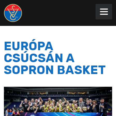
EURÓPA
CSÚCSÁN A
SOPRON BASKET