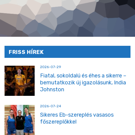
FRISS HÍREK
2026-07-29
Fiatal, sokoldalú és éhes a sikerre –
bemutatkozik új igazolásunk, India
Johnston
2026-07-24
Sikeres Eb-szereplés vasasos
főszereplőkkel