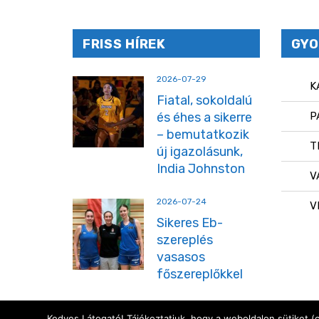
FRISS HÍREK
GYO
2026-07-29
K
Fiatal, sokoldalú
és éhes a sikerre
P
– bemutatkozik
T
új igazolásunk,
India Johnston
V
2026-07-24
V
Sikeres Eb-
szereplés
vasasos
főszereplőkkel
Kedves Látogató! Tájékoztatjuk, hogy a weboldalon sütiket (