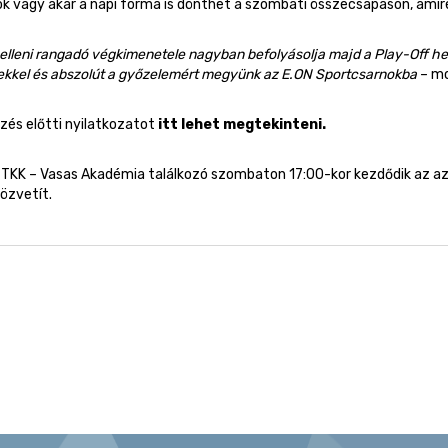
 vagy akár a napi forma is dönthet a szombati összecsapáson, amire 
elleni rangadó végkimenetele nagyban befolyásolja majd a Play-Off h
kkel és abszolút a győzelemért megyünk az E.ON Sportcsarnokba
– mo
zés előtti nyilatkozatot
itt lehet megtekinteni.
 TKK – Vasas Akadémia találkozó szombaton 17:00-kor kezdődik az a
özvetít.