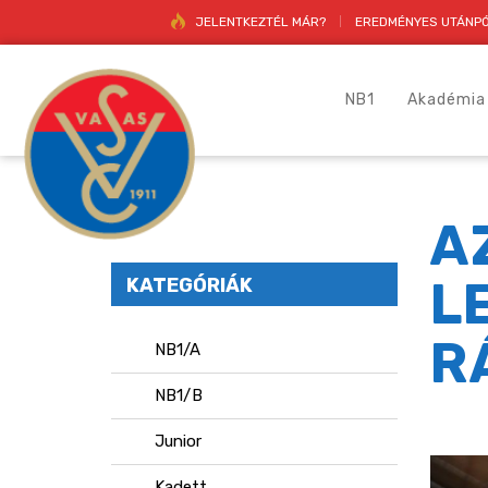
JELENTKEZTÉL MÁR?
EREDMÉNYES UTÁNPÓ
NB1
Akadémia
A
L
KATEGÓRIÁK
R
NB1/A
NB1/B
Junior
Kadett