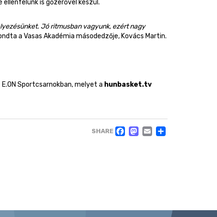
ellenfelünk is gőzerővel készül.
elyezésünket. Jó ritmusban vagyunk, ezért nagy
ndta a Vasas Akadémia másodedzője, Kovács Martin.
z E.ON Sportcsarnokban, melyet a
hunbasket.tv
FACEBOOK
MASTODO
EMAIL
OSSZ
SHARE
MEG