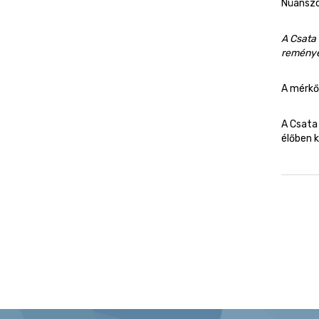
Nüanszok
A Csata 
reménye
A mérkő
A Csata
élőben k