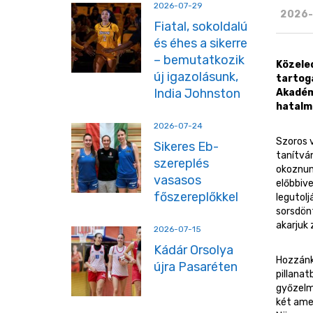
2026-07-29
2026-
Fiatal, sokoldalú
és éhes a sikerre
– bemutatkozik
Közeled
új igazolásunk,
tartoga
India Johnston
Akadémi
hatalma
2026-07-24
Szoros v
Sikeres Eb-
tanítvá
szereplés
okoznunk
vasasos
előbbive
főszereplőkkel
legutol
sorsdönt
akarjuk 
2026-07-15
Kádár Orsolya
Hozzánk 
újra Pasaréten
pillana
győzelm
két amer