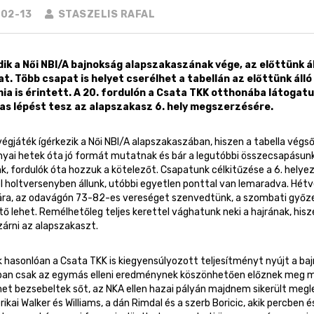
02-13
STASZELIS RAFAL
ik a Női NBI/A bajnokság alapszakaszának vége, az előttünk á
t. Több csapat is helyet cserélhet a tabellán az előttünk áll
a is érintett. A 20. fordulón a Csata TKK otthonába látogat
s lépést tesz az alapszakasz 6. hely megszerzésére.
égjáték ígérkezik a Női NBI/A alapszakaszában, hiszen a tabella végs
nyai hetek óta jó formát mutatnak és bár a legutóbbi összecsapásunk
, fordulók óta hozzuk a kötelezőt. Csapatunk célkitűzése a 6. helyez
l holtversenyben állunk, utóbbi egyetlen ponttal van lemaradva. Hétv
jára, az odavágón 73-82-es vereséget szenvedtünk, a szombati győze
ő lehet. Remélhetőleg teljes kerettel vághatunk neki a hajrának, hi
zárni az alapszakaszt.
hasonlóan a Csata TKK is kiegyensúlyozott teljesítményt nyújt a baj
tban csak az egymás elleni eredménynek köszönhetően előznek meg min
et bezsebeltek sőt, az NKA ellen hazai pályán majdnem sikerült meg
ikai Walker és Williams, a dán Rimdal és a szerb Boricic, akik percben és