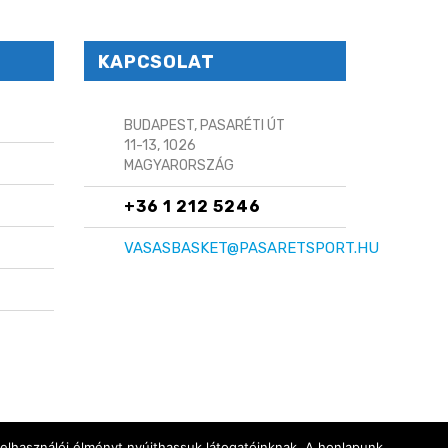
KAPCSOLAT
BUDAPEST, PASARÉTI ÚT
11-13, 1026
MAGYARORSZÁG
+36 1 212 5246
VASASBASKET@PASARETSPORT.HU
felhasználói élményt nyújthassuk látogatóinknak. A honlapunk