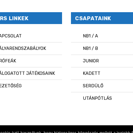
RS LINKEK
CSAPATAINK
APCSOLAT
NB1 / A
ÁLYARENDSZABÁLYOK
NB1 / B
RÓFEÁK
JUNIOR
ÁLOGATOTT JÁTÉKOSAINK
KADETT
EZETŐSÉG
SERDÜLŐ
UTÁNPÓTLÁS
cookie-kat) használunk, hogy biztonságos böngészés mellett a legjobb 