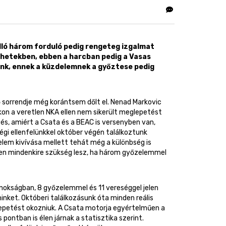
lló három forduló pedig rengeteg izgalmat
ó hetekben, ebben a harcban pedig a Vasas
unk, ennek a küzdelemnek a győztese pedig
ő sorrendje még korántsem dőlt el. Nenad Markovic
on a veretlen NKA ellen nem sikerült meglepetést
és, amiért a Csata és a BEAC is versenyben van,
égi ellenfelünkkel október végén találkoztunk
lem kivívása mellett tehát még a különbség is
szen mindenkire szükség lesz, ha három győzelemmel
nokságban, 8 győzelemmel és 11 vereséggel jelen
ket. Októberi találkozásunk óta minden reális
lepetést okozniuk. A Csata motorja egyértelműen a
 pontban is élen járnak a statisztika szerint.