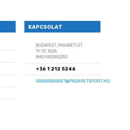
KAPCSOLAT
BUDAPEST, PASARÉTI ÚT
11-13, 1026
MAGYARORSZÁG
+36 1 212 5246
VASASBASKET@PASARETSPORT.HU