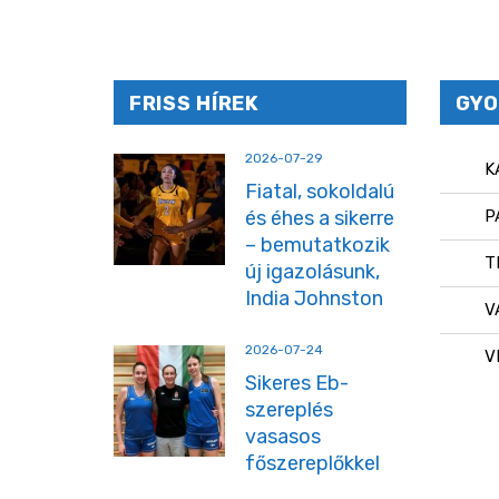
FRISS HÍREK
GYO
2026-07-29
K
Fiatal, sokoldalú
és éhes a sikerre
P
– bemutatkozik
T
új igazolásunk,
India Johnston
V
2026-07-24
V
Sikeres Eb-
szereplés
vasasos
főszereplőkkel