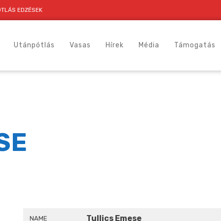
TLÁS EDZÉSEK
Utánpótlás
Vasas
Hírek
Média
Támogatás
SE
Tullics Emese
NAME