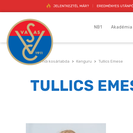
JELENTKEZTÉL MÁR?
EREDMÉNYES UTÁNPÓ
NB1
Akadémia
Vasas női kosárlabda
>
Kenguru
>
Tullics Emese
TULLICS EME