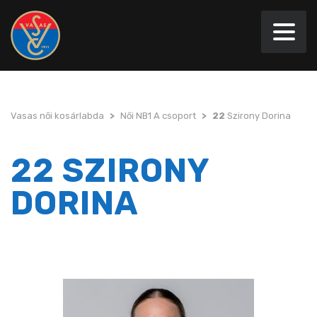
Vasas női kosárlabda
>
Női NB1 A csoport
>
22
Szirony Dorina
22 SZIRONY
DORINA