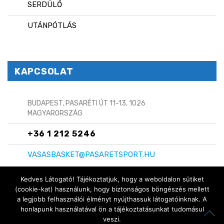
SERDÜLŐ
UTÁNPÓTLÁS
KAPCSOLAT
BUDAPEST, PASARÉTI ÚT 11-13, 1026
MAGYARORSZÁG
+36 1 212 5246
VASASBASKET@PASARETSPORT.HU
Kedves Látogató! Tájékoztatjuk, hogy a weboldalon sütiket
(cookie-kat) használunk, hogy biztonságos böngészés mellett
a legjobb felhasználói élményt nyújthassuk látogatóinknak. A
Copyright © 2024 Vasas Basket
honlapunk használatával ön a tájékoztatásunkat tudomásul
ITT IS MEGTALÁLSZ:
veszi.