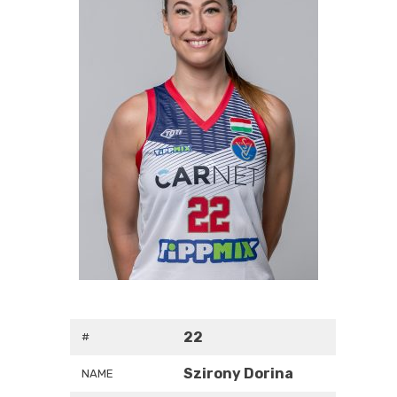
22
#
Szirony Dorina
NAME