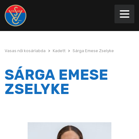
Vasas női kosárlabda
>
Kadett
>
Sárga Emese Zselyke
SÁRGA EMESE
ZSELYKE