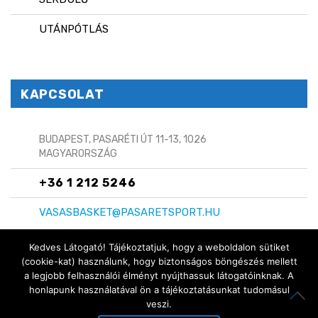
UTÁNPÓTLÁS
KAPCSOLAT
BUDAPEST, PASARÉTI ÚT 11-13, 1026
MAGYARORSZÁG
+36 1 212 5246
VASASBASKET@PASARETSPORT.HU
Kedves Látogató! Tájékoztatjuk, hogy a weboldalon sütiket
(cookie-kat) használunk, hogy biztonságos böngészés mellett
a legjobb felhasználói élményt nyújthassuk látogatóinknak. A
Copyright © 2024 Vasas Basket
honlapunk használatával ön a tájékoztatásunkat tudomásul
ITT IS MEGTALÁLSZ:
veszi.