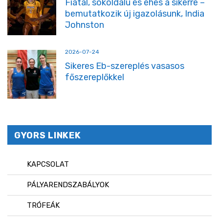
Fiatal, sokoldalú és éhes a sikerre –
bemutatkozik új igazolásunk, India
Johnston
2026-07-24
Sikeres Eb-szereplés vasasos
főszereplőkkel
GYORS LINKEK
KAPCSOLAT
PÁLYARENDSZABÁLYOK
TRÓFEÁK