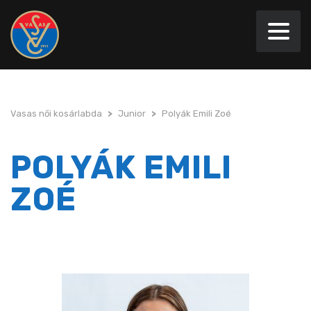
Vasas női kosárlabda
>
Junior
>
Polyák Emili Zoé
POLYÁK EMILI
ZOÉ