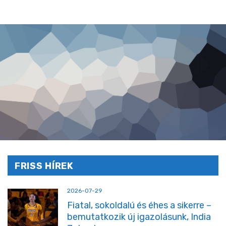
FRISS HÍREK
2026-07-29
Fiatal, sokoldalú és éhes a sikerre –
bemutatkozik új igazolásunk, India