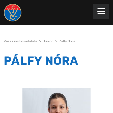
Vasas női kosárlabda
>
Junior
>
Pálfy Nóra
PÁLFY NÓRA