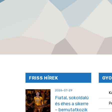
FRISS HÍREK
GYO
2026-07-29
K
Fiatal, sokoldalú
és éhes a sikerre
P
– bemutatkozik