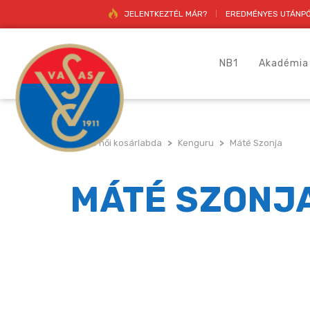
JELENTKEZTÉL MÁR?
EREDMÉNYES UTÁNPÓ
NB1
Akadémia
Vasas női kosárlabda
>
Kenguru
>
Máté Szonja
MÁTÉ SZONJ