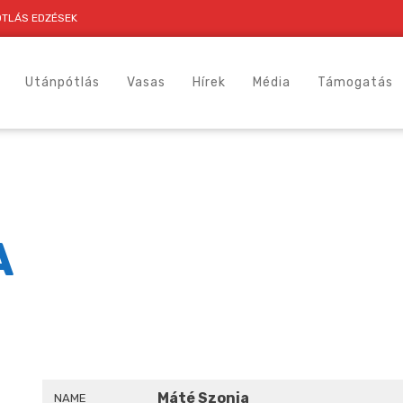
TLÁS EDZÉSEK
Utánpótlás
Vasas
Hírek
Média
Támogatás
A
Máté Szonja
NAME