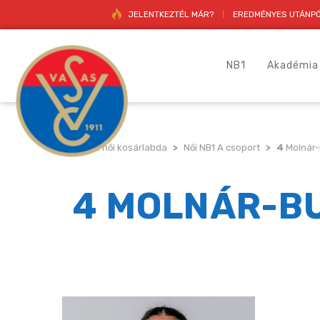
JELENTKEZTÉL MÁR?
EREDMÉNYES UTÁNPÓ
NB1
Akadémia
Vasas női kosárlabda
>
Női NB1 A csoport
>
4
Molnár-
4 MOLNÁR-B