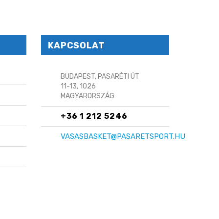
KAPCSOLAT
BUDAPEST, PASARÉTI ÚT
11-13, 1026
MAGYARORSZÁG
+36 1 212 5246
VASASBASKET@PASARETSPORT.HU