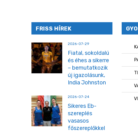
FRISS HÍREK
GYO
2026-07-29
K
Fiatal, sokoldalú
és éhes a sikerre
P
– bemutatkozik
T
új igazolásunk,
India Johnston
V
2026-07-24
V
Sikeres Eb-
szereplés
vasasos
főszereplőkkel