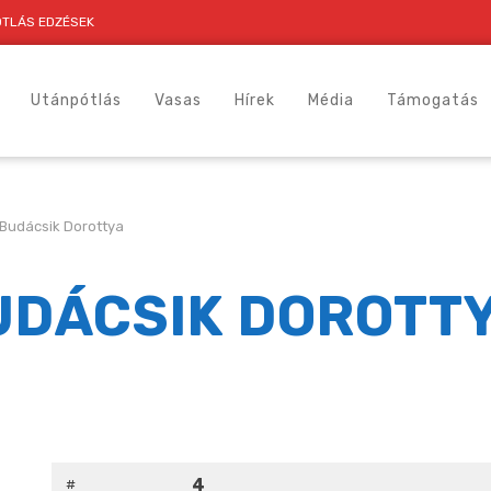
TLÁS EDZÉSEK
Utánpótlás
Vasas
Hírek
Média
Támogatás
Budácsik Dorottya
UDÁCSIK DOROTT
4
#