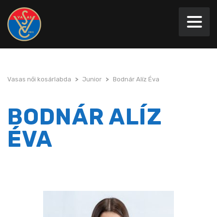
Vasas női kosárlabda
>
Junior
>
Bodnár Alíz Éva
BODNÁR ALÍZ
ÉVA