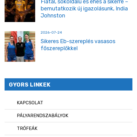
Fiatal, sokoldalú és éhes a sikerre –
bemutatkozik új igazolásunk, India
Johnston
2026-07-24
Sikeres Eb-szereplés vasasos
főszereplőkkel
GYORS LINKEK
KAPCSOLAT
PÁLYARENDSZABÁLYOK
TRÓFEÁK