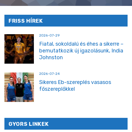
FRISS HÍREK
2026-07-29
Fiatal, sokoldalú és éhes a sikerre –
bemutatkozik új igazolásunk, India
Johnston
2026-07-24
Sikeres Eb-szereplés vasasos
főszereplőkkel
GYORS LINKEK