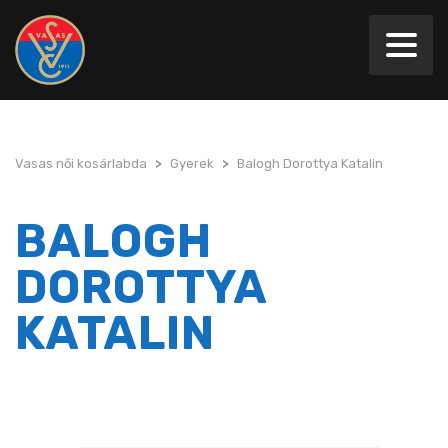
Vasas női kosárlabda
>
Gyerek
>
Balogh Dorottya Katalin
BALOGH
DOROTTYA
KATALIN