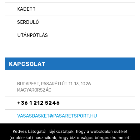
KADETT
SERDÜLŐ
UTÁNPÓTLÁS
KAPCSOLAT
BUDAPEST, PASARÉTI ÚT 11-13, 1026
MAGYARORSZÁG
+36 1 212 5246
VASASBASKET@PASARETSPORT.HU
Kedves Látogató! Tájékoztatjuk, hogy a weboldalon sütiket
(cookie-kat) használunk, hogy biztonságos böngészés mellett