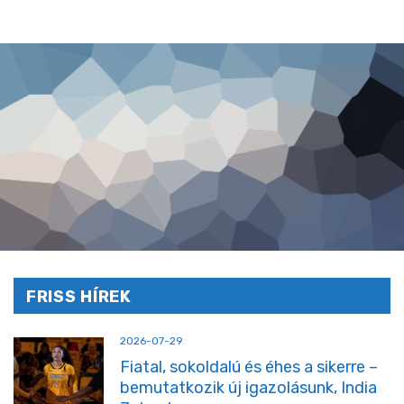
FRISS HÍREK
2026-07-29
Fiatal, sokoldalú és éhes a sikerre –
bemutatkozik új igazolásunk, India