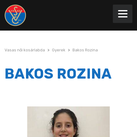
Vasas női kosárlabda
>
Gyerek
>
Bakos Rozina
BAKOS ROZINA