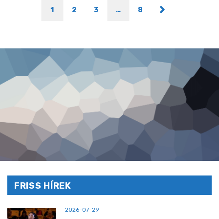
1
2
3
…
8
FRISS HÍREK
2026-07-29